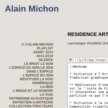
Alain Michon
RESIDENCE ART
Last changed: 2014/09/22 16:
C.V ALAIN MICHON
PLAYLIST
AVANT 2013
2013-2019
B
U
S
link
image
SILENCE
I
LE BRUIT LE SON
L'ESPACE DU SON-LE SON
DANS L'ESPACE
L'ESPACE DU SON
RESTITUER LA VOIX
HOMÉRIQUE
LA MER
L'IMAGE ET LE SONORE
LA VOIX
PATRIMOINE ACOUSTIQUE
ENTRETIEN-S-MOTEURS
COLLECTION-TRACTEURS