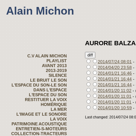
Alain Michon
AURORE BALZA
C.V ALAIN MICHON
PLAYLIST
2014/07/24 08:01
- 
AVANT 2013
2014/04/20 23:58
- 
2013-2019
2014/01/21 16:46
- 
SILENCE
2014/01/21 16:44
- 
LE BRUIT LE SON
2014/01/21 16:44
- 
L'ESPACE DU SON-LE SON
DANS L'ESPACE
2014/01/20 11:02
- 
L'ESPACE DU SON
2014/01/20 11:01
- 
RESTITUER LA VOIX
2014/01/20 11:01
- 
HOMÉRIQUE
2014/01/20 10:59
- 
LA MER
L'IMAGE ET LE SONORE
Last changed: 2014/07/24 08:
LA VOIX
PATRIMOINE ACOUSTIQUE
ENTRETIEN-S-MOTEURS
COLLECTION-TRACTEURS