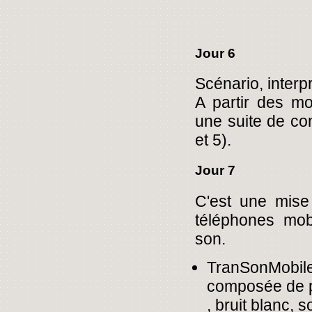
Jour 6
Scénario, interp
A partir des m
une suite de co
et 5).
Jour 7
C'est une mise 
téléphones mobi
son.
TranSonMobile
composée de pl
, bruit blanc, 