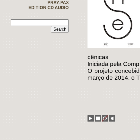
PRAY-PAX
EDITION CD AUDIO
cênicas
Iniciada pela Comp
O projeto concebi
março de 2014, o T
play
stop
loop
mute