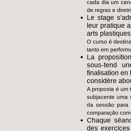
cada dia um cená
de regras e diretr
Le stage s'adr
leur pratique 
arts plastiques 
O curso é destina
tanto em performa
La propositio
sous-tend un
finalisation en
considère about
A proposta é um 
subjacente uma s
da sessão para 
comparação com a
Chaque séanc
des exercices