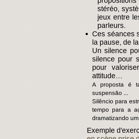
propositions
stéréo, systè
jeux entre l
parleurs.
Ces séances so
la pause, de l
Un silence pou
silence pour 
pour valoris
attitude…
A proposta é t
suspensão ...
Silêncio para est
tempo para a aç
dramatizando um
Exemple d'exerci
en scène prise 