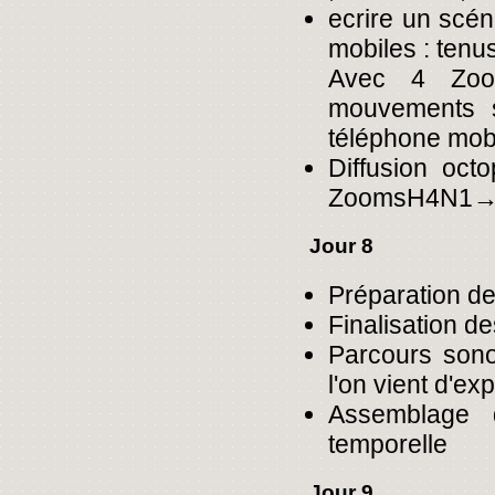
ecrire un scé
mobiles : ten
Avec 4 Zoo
mouvements s
téléphone mobi
Diffusion oct
ZoomsH4N1→ 4
Jour 8
Préparation de
Finalisation de
Parcours sono
l'on vient d'ex
Assemblage d
temporelle
Jour 9