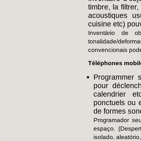
timbre, la filtre
acoustiques us
cuisine etc) pou
Inventário de 
tonalidade/defor
convencionais pode 
Téléphones mobil
Programmer so
pour déclench
calendrier et
ponctuels ou 
de formes sono
Programador seu
espaço. (Despert
isolado, aleatór