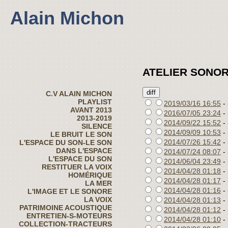
Alain Michon
ATELIER SONOR
C.V ALAIN MICHON
PLAYLIST
2019/03/16 16:55
- 
AVANT 2013
2016/07/05 23:24
- 
2013-2019
2014/09/22 15:52
- 
SILENCE
2014/09/09 10:53
- 
LE BRUIT LE SON
2014/07/26 15:42
- 
L'ESPACE DU SON-LE SON
DANS L'ESPACE
2014/07/24 08:07
- 
L'ESPACE DU SON
2014/06/04 23:49
- 
RESTITUER LA VOIX
2014/04/28 01:18
- 
HOMÉRIQUE
2014/04/28 01:17
- 
LA MER
2014/04/28 01:16
- 
L'IMAGE ET LE SONORE
LA VOIX
2014/04/28 01:13
- 
PATRIMOINE ACOUSTIQUE
2014/04/28 01:12
- 
ENTRETIEN-S-MOTEURS
2014/04/28 01:10
- 
COLLECTION-TRACTEURS