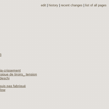
edit
|
history
|
recent changes
|
list of all pages
3
lia-crissement
ique de tiroirs_ tension
deschi
suis pas fabriqué
Flow