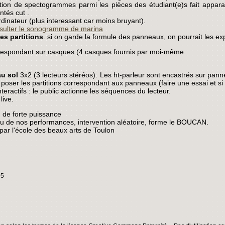
ion de spectogrammes parmi les pièces des étudiant(e)s fait apparaît
ntés cut .
rdinateur (plus interessant car moins bruyant).
sulter le sonogramme de marina
es partitions
. si on garde la formule des panneaux, on pourrait les e
respondant sur casques (4 casques fournis par moi-même.
au sol
3x2 (3 lecteurs stéréos). Les ht-parleur sont encastrés sur p
 poser les partitions correspondant aux panneaux (faire une essai et si
teractifs : le public actionne les séquences du lecteur.
live.
I
de forte puissance
su de nos performances, intervention aléatoire, forme le BOUCAN.
 par l'école des beaux arts de Toulon
05