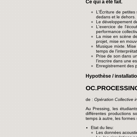
Ce qui a été fait.
L'Écriture de petites
dedans et le dehors.
Le développement de 
L'exercice de l'éco
performance collecti
La mise en scène de 
projet, mise en mouv
Musique mixte. Mise 
temps de l'interpréta
Prise de son dans un 
l'inscrire dans une e
Enregistrement des p
Hypothèse / installati
OC.PROCESSIN
de :
Opération Collective 
Au Pressing, les étudiant
différentes productions 
temps à autre, les formes
Etat du lieu:
Les données acousti