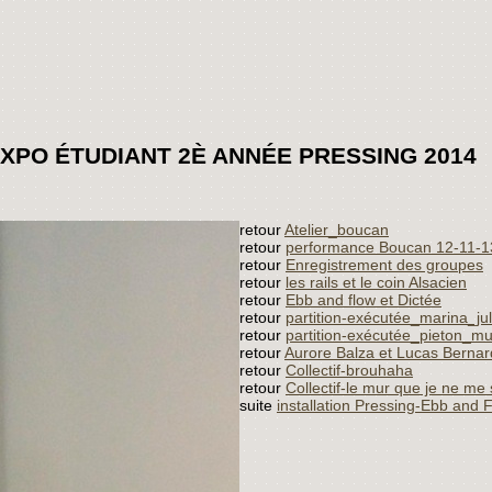
XPO ÉTUDIANT 2È ANNÉE PRESSING 2014
retour
Atelier_boucan
retour
performance Boucan 12-11-1
retour
Enregistrement des groupes
retour
les rails et le coin Alsacien
retour
Ebb and flow et Dictée
retour
partition-exécutée_marina_ju
retour
partition-exécutée_pieton_mus
retour
Aurore Balza et Lucas Bernar
retour
Collectif-brouhaha
retour
Collectif-le mur que je ne me 
suite
installation Pressing-Ebb and 