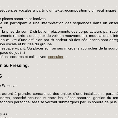
 séquences vocales à partir d'un texte,recomposition d'un récit inspiré 
pièces sonores collectives.
ute en participant à une interprétation des séquences dans un en
ve.
la prise de son: Distribution, placements des corps acteurs par rapp
ements (entrée, sortie, jeux de voix en mouvement ), modulations d'int
en œuvre d'une diffusion par Ht-parleur où des séquences sont enregi
tion vocale et bruitée du groupe .
espace vivant: Où placer son ou ses micros (s'approcher de la source o
space de jeu?..)
ièces sonores et collectives.
consulter
on au Pressing.
G
in Process
s auront à prendre conscience des enjeux d'une installation : paramè
sonores, porosité acoustique entre les pièces sonores, gestion du
 sonores personnalisées se verront submergées par un sonore de plus
ques.