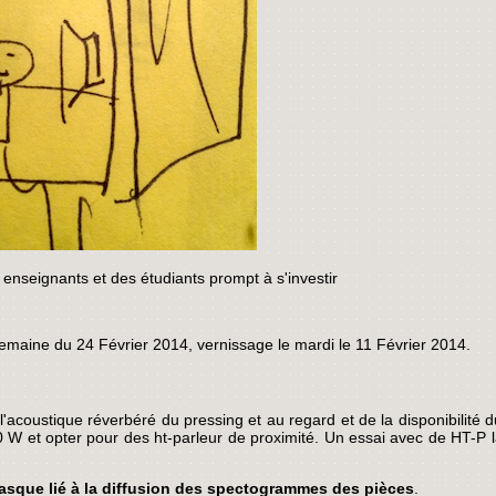
s enseignants et des étudiants prompt à s'investir
emaine du 24 Février 2014, vernissage le mardi le 11 Février 2014.
l'acoustique réverbéré du pressing et au regard et de la disponibilité d
W et opter pour des ht-parleur de proximité. Un essai avec de HT-P 
asque lié à la diffusion des spectogrammes des pièces
.